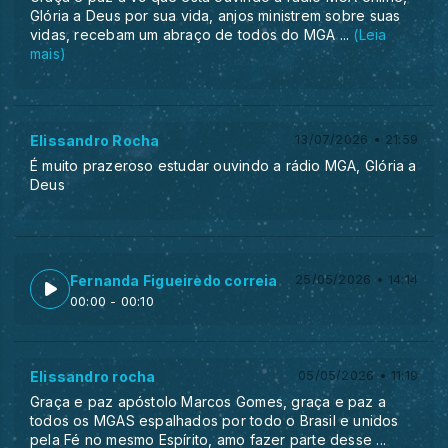
Glória a Deus por sua vida, anjos ministrem sobre suas
vidas, recebam um abraço de todos do MGA
...
(Leia
mais)
Elissandro Rocha
13/07/2026 • 21:59
É muito prazeroso estudar ouvindo a rádio MGA, Glória a
Deus
Fernanda Figueiredo correia
25/05/2026 • 14:14
00:00
- 00:10
Elissandro rocha
05/05/2026 • 11:19
Graça e paz apóstolo Marcos Gomes, graça e paz a
todos os MGAS espalhados por todo o Brasil e unidos
pela Fé no mesmo Espírito, amo fazer parte desse
...