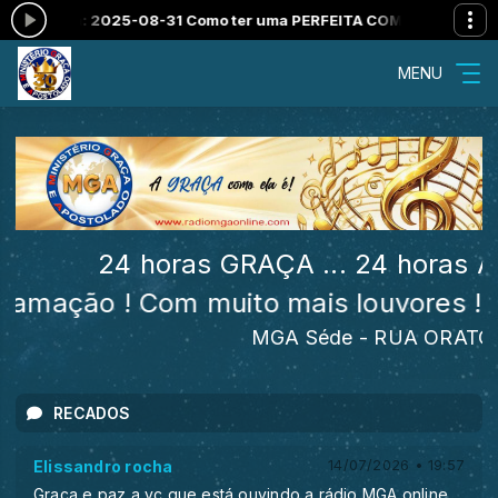
Como ter uma PERFEITA COMUNHÃO EM GRAÇA 31-08-2025
Louvores
MENU
24 horas GRAÇA ... 24 horas APOSTO
om muito mais louvores !!!
MGA Séde - RUA ORATÓRIO, 5.00
RECADOS
Elissandro rocha
14/07/2026 • 19:57
Graça e paz a vc que está ouvindo a rádio MGA online,